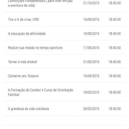
Convicções Fundamentais ( para viver em paz
21/10/2015
18:45:00
a aventura da vida)
Tire o S da crise, CRIE
16/09/2015
18:40:00
A educação da afetividade
19/08/2015
18:40:00
Realize sua missão no tempo oportuno
17/06/2015
18:40:00
Tornar a vida amável
21/05/2015
18:40:00
Conserve seu Tesouro
16/04/2015
18:40:00
A Formação do Caráter e Curso de Orientação
19/03/2015
18:40:00
Familiar
A grandeza da vida cotidiana
26/02/2015
18:40:00