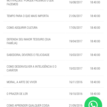
MOTIVAÇÕES: PORQUE FAZEMOS O QUE
16/08/2017
18:40:00
FAZEMOS
TEMPO PARA O QUE MAIS IMPORTA
21/06/2017
18:40:00
COMO ADQUIRIR CULTURA
17/05/2017
18:40:00
DEFENDA SEU MAIOR TESOURO (SUA
19/04/2017
18:40:00
FAMÍLIA)
SABEDORIA, DEVERES E FELICIDADE
15/03/2017
18:40:00
COMO DESENVOLVER A INTELIGÊNCIA E O
15/02/2017
18:40:00
CARÁTER
MORAL, A ARTE DE VIVER
16/11/2016
18:40:00
O PRAZER DE LER
19/10/2016
18:40:00
COMO APRENDER QUALQUER COISA
21/09/2016
18:40:00